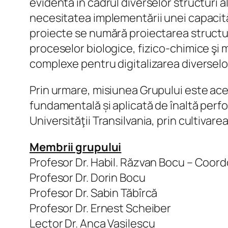
evidentă în cadrul diverselor structuri a
necesitatea implementării unei capacităţ
proiecte se numără proiectarea structur
proceselor biologice, fizico-chimice şi
complexe pentru digitalizarea diverselo
Prin urmare, misiunea Grupului este acee
fundamentală și aplicată de înaltă perf
Universităţii Transilvania, prin cultiva
Membrii grupului
Profesor Dr. Habil. Răzvan Bocu – Coor
Profesor Dr. Dorin Bocu
Profesor Dr. Sabin Tăbîrcă
Profesor Dr. Ernest Scheiber
Lector Dr. Anca Vasilescu