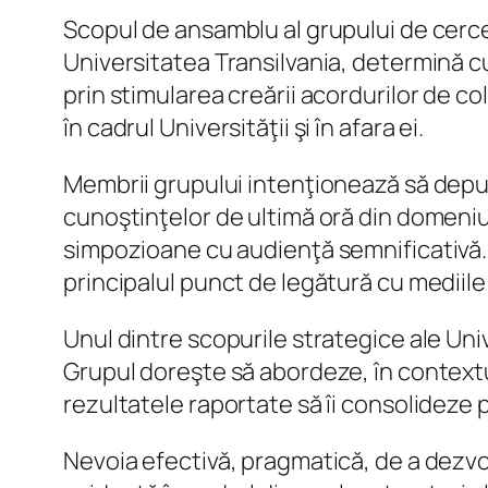
Scopul de ansamblu al grupului de cerc
Universitatea Transilvania, determină c
prin stimularea creării acordurilor de co
în cadrul Universităţii şi în afara ei.
Membrii grupului intenţionează să depun
cunoştinţelor de ultimă oră din domeniul 
simpozioane cu audienţă semnificativă. 
principalul punct de legătură cu mediile
Unul dintre scopurile strategice ale Univ
Grupul doreşte să abordeze, în contextual
rezultatele raportate să îi consolideze pr
Nevoia efectivă, pragmatică, de a dezv