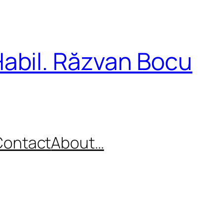
Habil. Răzvan Bocu
Contact
About…