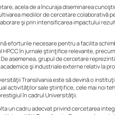
etare, acela de a încuraja diseminarea cunoşt
ultivarea mediilor de cercetare colaborativă 
laborare şi prin intensificarea impactului rezu
ă eforturile necesare pentru a facilita schim
HPCC în jurnale ştiinţifice relevante, precum ş
De asemenea, grupul de cercetare reprezintă, î
 academice şi industriale externe relativ la p
ersităţii Transilvania este să devină o instituţ
 activităţilor sale ştiinţifice, cele mai noi te
estigiul în cadrul Universităţii.
olta un cadru adecvat privind cercetarea int