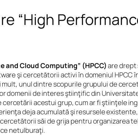
are “High Performan
ce and Cloud Computing”
(HPCC)
are drept 
ftware şi cercetătorii activi în domeniul HPCC î
Mai mult, unul dintre scopurile grupului de cer
nor domenii de interes ştiinţific din Universita
cercetării acestui grup, cum ar fi ştiinţele ing
perienţa deja acumulată şi resursele existente
cercetătorii săi de grija pentru organizarea teh
fice netulburaţi.