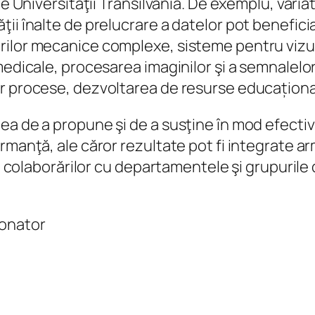
le Universităţii Transilvania. De exemplu, varia
ii înalte de prelucrare a datelor pot benefici
ilor mecanice complexe, sisteme pentru vizual
 medicale, procesarea imaginilor şi a semnalel
r procese, dezvoltarea de resurse educaționale
a de a propune şi de a susţine în mod efectiv 
ormanţă, ale căror rezultate pot fi integrate 
rea colaborărilor cu departamentele şi grupurile
donator