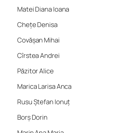
Matei Diana Ioana
Chețe Denisa
Covășan Mihai
Cîrstea Andrei
Păzitor Alice
Marica Larisa Anca
Rusu Ștefan Ionuț
Borș Dorin
Marin Ana Maria