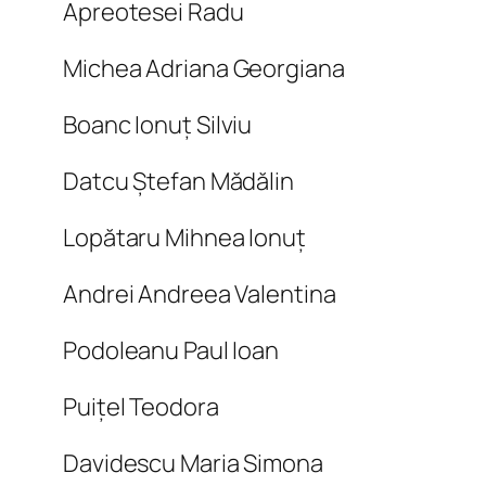
Apreotesei Radu
Michea Adriana Georgiana
Boanc Ionuț Silviu
Datcu Ștefan Mădălin
Lopătaru Mihnea Ionuț
Andrei Andreea Valentina
Podoleanu Paul Ioan
Puițel Teodora
Davidescu Maria Simona