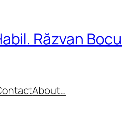
Habil. Răzvan Bocu
Contact
About…