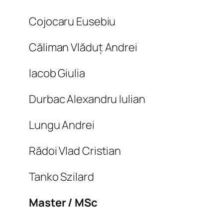
Cojocaru Eusebiu
Căliman Vlăduț Andrei
Iacob Giulia
Durbac Alexandru Iulian
Lungu Andrei
Rădoi Vlad Cristian
Tanko Szilard
Master / MSc